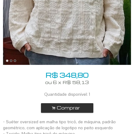
R$
348,80
ou
6
x
R$
58,13
Quantidade disponível:
1
Comprar
.
- Suéter oversized em malha tipo tricô, de máquina, padrão
geométrico, com aplicação de logotipo no peito esquerdo
- Tecido: Malha tipo tricô de máquina