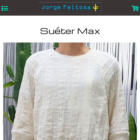
4
.
Suéter Max