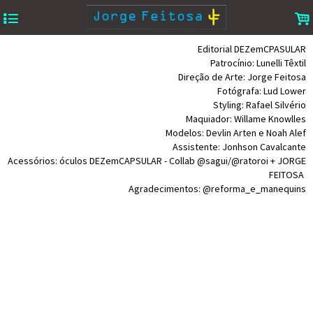
4
.
Editorial DEZemCPASULAR
Patrocínio: Lunelli Têxtil
Direção de Arte: Jorge Feitosa
Fotógrafa: Lud Lower
Styling: Rafael Silvério
Maquiador: Willame Knowlles
Modelos: Devlin Arten e Noah Alef
Assistente: Jonhson Cavalcante
Acessórios: óculos DEZemCAPSULAR - Collab @sagui/@ratoroi + JORGE
FEITOSA
Agradecimentos: @reforma_e_manequins