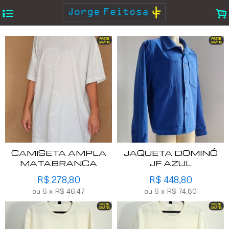
4
.
CAMISETA AMPLA
JAQUETA DOMINÓ
MATABRANCA
JF AZUL
R$
278,80
R$
448,80
ou
6
x
R$
46,47
ou
6
x
R$
74,80