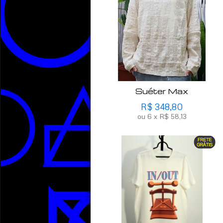
Suéter Max
R$
348,80
ou
6
x
R$
58,13