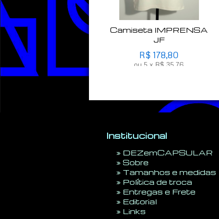
Camiseta IMPRENSA
JF
R$
178,80
ou
5
x
R$
35,76
Institucional
»
DEZemCAPSULAR
»
Sobre
»
Tamanhos e medidas
»
Política de troca
»
Entregas e Frete
»
Editorial
»
Links