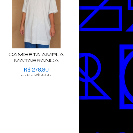
CAMISETA AMPLA
MATABRANCA
R$
278,80
ou
6
x
R$
46,47