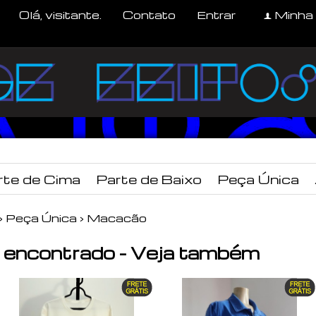
Olá, visitante.
Contato
Entrar
Minha
f
rte de Cima
Parte de Baixo
Peça Única
›
Peça Única
›
Macacão
encontrado - Veja também