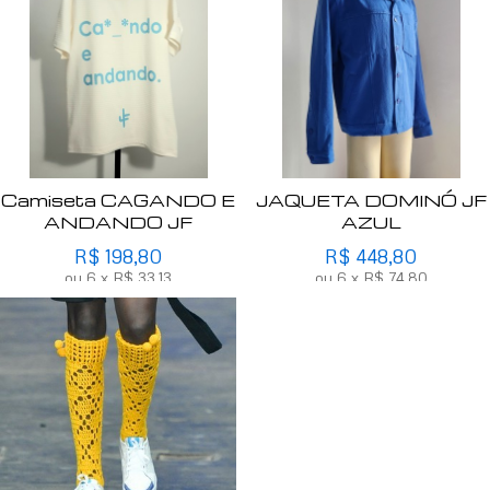
Camiseta CAGANDO E
JAQUETA DOMINÓ JF
ANDANDO JF
AZUL
R$
198,80
R$
448,80
ou
6
x
R$
33,13
ou
6
x
R$
74,80