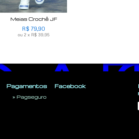
Meias Crochê JF
R$
79,90
ou
2
x
R$
39,95
Pagamentos
Facebook
»
Pagseguro