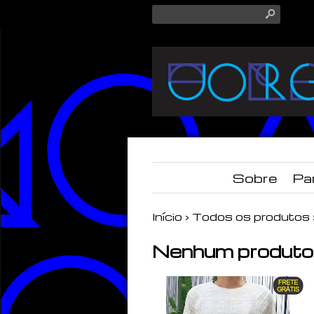
s
Sobre
Pa
Início
›
Todos os produtos
Nenhum produto 