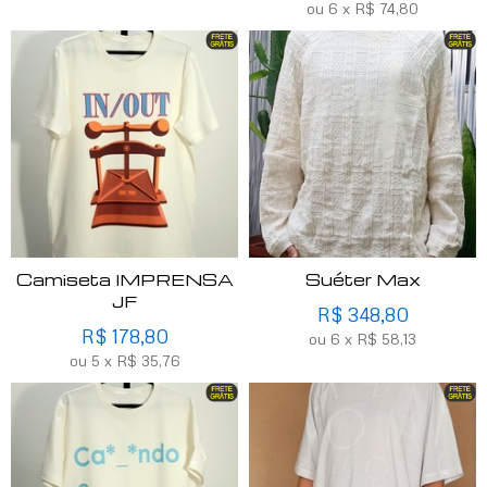
ou
6
x
R$
74,80
Camiseta IMPRENSA
Suéter Max
JF
R$
348,80
R$
178,80
ou
6
x
R$
58,13
ou
5
x
R$
35,76