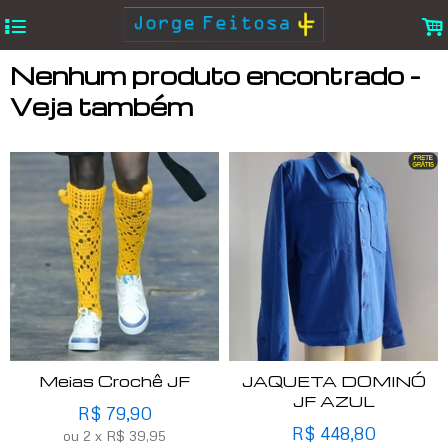
4
.
Nenhum produto encontrado -
Veja também
Meias Crochê JF
JAQUETA DOMINÓ
JF AZUL
R$
79,90
R$
448,80
ou
2
x
R$
39,95