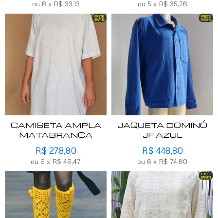
ou
6
x
R$
33,13
ou
5
x
R$
35,76
CAMISETA AMPLA
JAQUETA DOMINÓ
MATABRANCA
JF AZUL
R$
278,80
R$
448,80
ou
6
x
R$
46,47
ou
6
x
R$
74,80