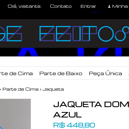
Olá, visitante.
Contato
Entrar
Minha
f
rte de Cima
Parte de Baixo
Peça Única
›
Parte de Cima
›
Jaqueta
JAQUETA DOM
AZUL
R$
448,80