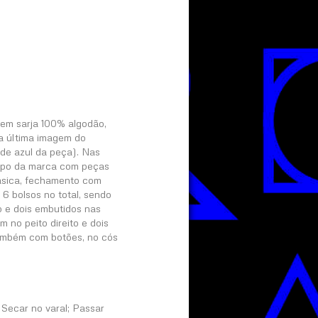
em sarja 100% algodão,
a última imagem do
de azul da peça). Nas
tipo da marca com peças
ásica, fechamento com
 6 bolsos no total, sendo
o e dois embutidos nas
m no peito direito e dois
 também com botões, no cós
 Secar no varal; Passar