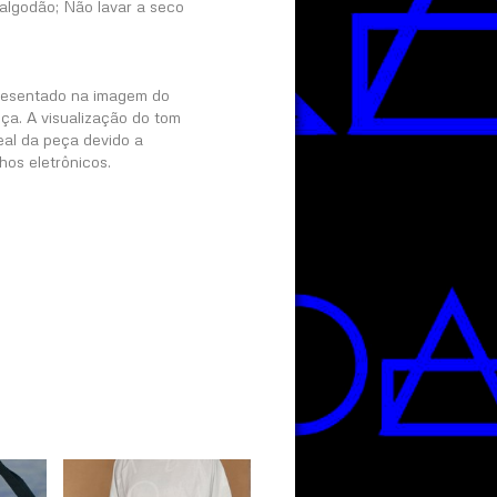
algodão; Não lavar a seco
presentado na imagem do
ça. A visualização do tom
eal da peça devido a
hos eletrônicos.