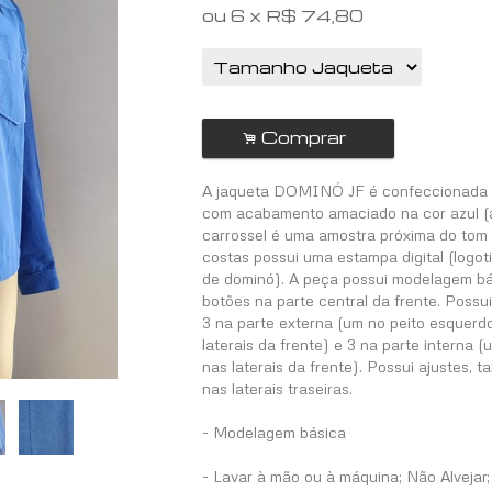
ou
6
x
R$
74,80
Comprar
.
A jaqueta DOMINÓ JF é confeccionada 
com acabamento amaciado na cor azul (
carrossel é uma amostra próxima do tom 
costas possui uma estampa digital (logo
de dominó). A peça possui modelagem b
botões na parte central da frente. Possui
3 na parte externa (um no peito esquerd
laterais da frente) e 3 na parte interna (u
nas laterais da frente). Possui ajustes,
nas laterais traseiras.
- Modelagem básica
- Lavar à mão ou à máquina; Não Alvejar;